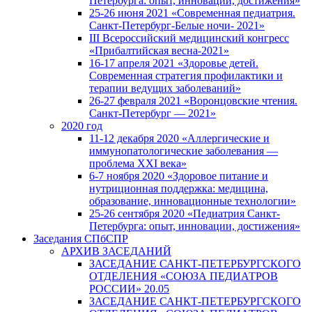
Петербурга: опыт, инновации, достижения»
25-26 июня 2021 «Современная педиатрия.
Санкт-Петербург-Белые ночи- 2021»
III Всероссийский медицинский конгресс
«Прибалтийская весна-2021»
16-17 апреля 2021 «Здоровье детей.
Современная стратегия профилактики и
терапии ведущих заболеваний»
26-27 февраля 2021 «Воронцовские чтения.
Санкт-Петербург — 2021»
2020 год
11-12 декабря 2020 «Аллергические и
иммунопатологические заболевания —
проблема XXI века»
6-7 ноября 2020 «Здоровое питание и
нутриционная поддержка: медицина,
образование, инновационные технологии»
25-26 сентября 2020 «Педиатрия Санкт-
Петербурга: опыт, инновации, достижения»
Заседания СПбСПР
АРХИВ ЗАСЕДАНИЙ
ЗАСЕДАНИЕ САНКТ-ПЕТЕРБУРГСКОГО
ОТДЕЛЕНИЯ «СОЮЗА ПЕДИАТРОВ
РОССИИ» 20.05
ЗАСЕДАНИЕ САНКТ-ПЕТЕРБУРГСКОГО