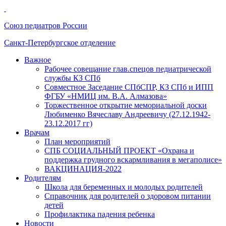
Союз педиатров России
Санкт-Петербургское отделение
Важное
Рабочее совещание глав.спецов педиатрической
службы КЗ СПб
Совместное Заседание СПбСПР, КЗ СПб и ИПП
ФГБУ «НМИЦ им. В.А. Алмазова»
Торжественное открытие мемориальной доски
Любименко Вячеславу Андреевичу (27.12.1942-
23.12.2017 гг)
Врачам
План мероприятий
СПБ СОЦИАЛЬНЫЙ ПРОЕКТ «Охрана и
поддержка грудного вскармливания в мегаполисе»
ВАКЦИНАЦИЯ-2022
Родителям
Школа для беременных и молодых родителей
Справочник для родителей о здоровом питании
детей
Профилактика падения ребенка
Новости