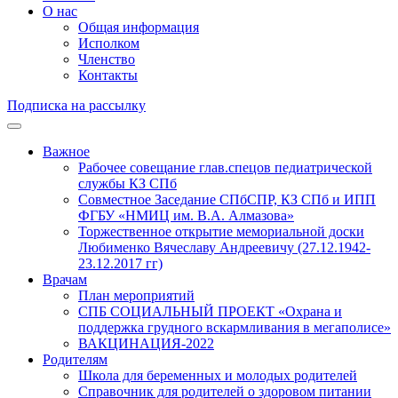
О нас
Общая информация
Исполком
Членство
Контакты
Подписка на рассылку
Важное
Рабочее совещание глав.спецов педиатрической
службы КЗ СПб
Совместное Заседание СПбСПР, КЗ СПб и ИПП
ФГБУ «НМИЦ им. В.А. Алмазова»
Торжественное открытие мемориальной доски
Любименко Вячеславу Андреевичу (27.12.1942-
23.12.2017 гг)
Врачам
План мероприятий
СПБ СОЦИАЛЬНЫЙ ПРОЕКТ «Охрана и
поддержка грудного вскармливания в мегаполисе»
ВАКЦИНАЦИЯ-2022
Родителям
Школа для беременных и молодых родителей
Справочник для родителей о здоровом питании