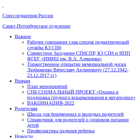
Союз педиатров России
Санкт-Петербургское отделение
Важное
Рабочее совещание глав.спецов педиатрической
службы КЗ СПб
Совместное Заседание СПбСПР, КЗ СПб и ИПП
ФГБУ «НМИЦ им. В.А. Алмазова»
Торжественное открытие мемориальной доски
Любименко Вячеславу Андреевичу (27.12.1942-
23.12.2017 гг)
Врачам
План мероприятий
СПБ СОЦИАЛЬНЫЙ ПРОЕКТ «Охрана и
поддержка грудного вскармливания в мегаполисе»
ВАКЦИНАЦИЯ-2022
Родителям
Школа для беременных и молодых родителей
Справочник для родителей о здоровом питании
детей
Профилактика падения ребенка
Новости