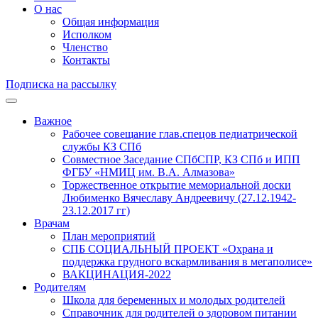
О нас
Общая информация
Исполком
Членство
Контакты
Подписка на рассылку
Важное
Рабочее совещание глав.спецов педиатрической
службы КЗ СПб
Совместное Заседание СПбСПР, КЗ СПб и ИПП
ФГБУ «НМИЦ им. В.А. Алмазова»
Торжественное открытие мемориальной доски
Любименко Вячеславу Андреевичу (27.12.1942-
23.12.2017 гг)
Врачам
План мероприятий
СПБ СОЦИАЛЬНЫЙ ПРОЕКТ «Охрана и
поддержка грудного вскармливания в мегаполисе»
ВАКЦИНАЦИЯ-2022
Родителям
Школа для беременных и молодых родителей
Справочник для родителей о здоровом питании