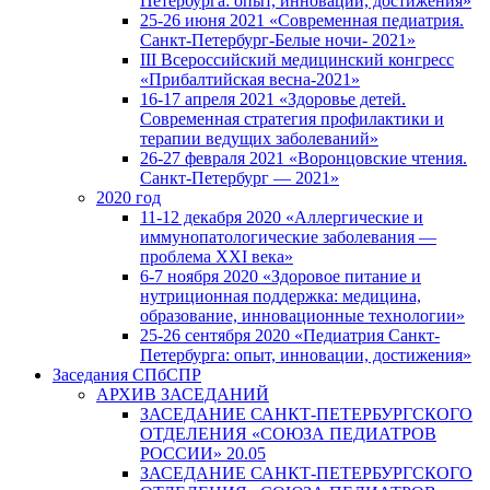
Петербурга: опыт, инновации, достижения»
25-26 июня 2021 «Современная педиатрия.
Санкт-Петербург-Белые ночи- 2021»
III Всероссийский медицинский конгресс
«Прибалтийская весна-2021»
16-17 апреля 2021 «Здоровье детей.
Современная стратегия профилактики и
терапии ведущих заболеваний»
26-27 февраля 2021 «Воронцовские чтения.
Санкт-Петербург — 2021»
2020 год
11-12 декабря 2020 «Аллергические и
иммунопатологические заболевания —
проблема XXI века»
6-7 ноября 2020 «Здоровое питание и
нутриционная поддержка: медицина,
образование, инновационные технологии»
25-26 сентября 2020 «Педиатрия Санкт-
Петербурга: опыт, инновации, достижения»
Заседания СПбСПР
АРХИВ ЗАСЕДАНИЙ
ЗАСЕДАНИЕ САНКТ-ПЕТЕРБУРГСКОГО
ОТДЕЛЕНИЯ «СОЮЗА ПЕДИАТРОВ
РОССИИ» 20.05
ЗАСЕДАНИЕ САНКТ-ПЕТЕРБУРГСКОГО