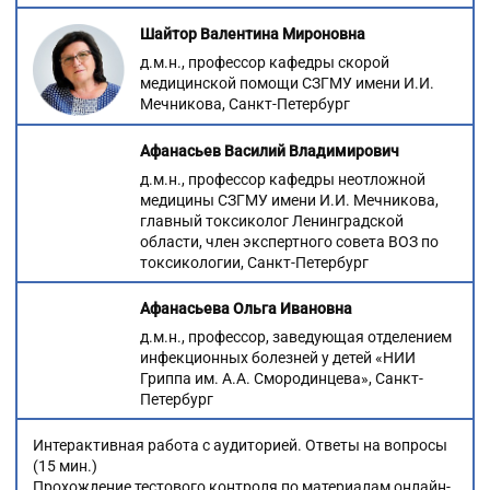
Шайтор Валентина Мироновна
д.м.н., профессор кафедры скорой
медицинской помощи СЗГМУ имени И.И.
Мечникова, Санкт-Петербург
Афанасьев Василий Владимирович
д.м.н., профессор кафедры неотложной
медицины СЗГМУ имени И.И. Мечникова,
главный токсиколог Ленинградской
области, член экспертного совета ВОЗ по
токсикологии, Санкт-Петербург
Афанасьева Ольга Ивановна
д.м.н., профессор, заведующая отделением
инфекционных болезней у детей «НИИ
Гриппа им. А.А. Смородинцева», Санкт-
Петербург
Интерактивная работа с аудиторией. Ответы на вопросы
(15 мин.)
Прохождение тестового контроля по материалам онлайн-