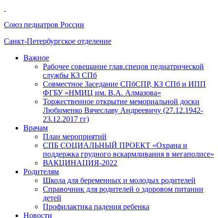
Союз педиатров России
Санкт-Петербургское отделение
Важное
Рабочее совещание глав.спецов педиатрической
службы КЗ СПб
Совместное Заседание СПбСПР, КЗ СПб и ИПП
ФГБУ «НМИЦ им. В.А. Алмазова»
Торжественное открытие мемориальной доски
Любименко Вячеславу Андреевичу (27.12.1942-
23.12.2017 гг)
Врачам
План мероприятий
СПБ СОЦИАЛЬНЫЙ ПРОЕКТ «Охрана и
поддержка грудного вскармливания в мегаполисе»
ВАКЦИНАЦИЯ-2022
Родителям
Школа для беременных и молодых родителей
Справочник для родителей о здоровом питании
детей
Профилактика падения ребенка
Новости