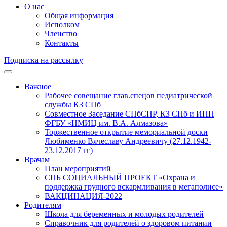
О нас
Общая информация
Исполком
Членство
Контакты
Подписка на рассылку
Важное
Рабочее совещание глав.спецов педиатрической
службы КЗ СПб
Совместное Заседание СПбСПР, КЗ СПб и ИПП
ФГБУ «НМИЦ им. В.А. Алмазова»
Торжественное открытие мемориальной доски
Любименко Вячеславу Андреевичу (27.12.1942-
23.12.2017 гг)
Врачам
План мероприятий
СПБ СОЦИАЛЬНЫЙ ПРОЕКТ «Охрана и
поддержка грудного вскармливания в мегаполисе»
ВАКЦИНАЦИЯ-2022
Родителям
Школа для беременных и молодых родителей
Справочник для родителей о здоровом питании