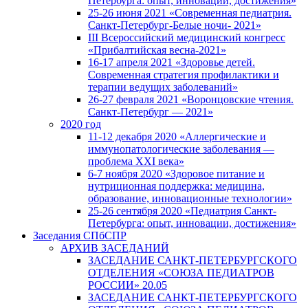
Петербурга: опыт, инновации, достижения»
25-26 июня 2021 «Современная педиатрия.
Санкт-Петербург-Белые ночи- 2021»
III Всероссийский медицинский конгресс
«Прибалтийская весна-2021»
16-17 апреля 2021 «Здоровье детей.
Современная стратегия профилактики и
терапии ведущих заболеваний»
26-27 февраля 2021 «Воронцовские чтения.
Санкт-Петербург — 2021»
2020 год
11-12 декабря 2020 «Аллергические и
иммунопатологические заболевания —
проблема XXI века»
6-7 ноября 2020 «Здоровое питание и
нутриционная поддержка: медицина,
образование, инновационные технологии»
25-26 сентября 2020 «Педиатрия Санкт-
Петербурга: опыт, инновации, достижения»
Заседания СПбСПР
АРХИВ ЗАСЕДАНИЙ
ЗАСЕДАНИЕ САНКТ-ПЕТЕРБУРГСКОГО
ОТДЕЛЕНИЯ «СОЮЗА ПЕДИАТРОВ
РОССИИ» 20.05
ЗАСЕДАНИЕ САНКТ-ПЕТЕРБУРГСКОГО