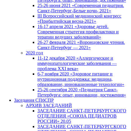
Петербурга: опыт, инновации, достижения»
25-26 июня 2021 «Современная педиатрия.
Санкт-Петербург-Белые ночи- 2021»
III Всероссийский медицинский конгресс
«Прибалтийская весна-2021»
16-17 апреля 2021 «Здоровье детей.
Современная стратегия профилактики и
терапии ведущих заболеваний»
26-27 февраля 2021 «Воронцовские чтения.
Санкт-Петербург — 2021»
2020 год
11-12 декабря 2020 «Аллергические и
иммунопатологические заболевания —
проблема XXI века»
6-7 ноября 2020 «Здоровое питание и
нутриционная поддержка: медицина,
образование, инновационные технологии»
25-26 сентября 2020 «Педиатрия Санкт-
Петербурга: опыт, инновации, достижения»
Заседания СПбСПР
АРХИВ ЗАСЕДАНИЙ
ЗАСЕДАНИЕ САНКТ-ПЕТЕРБУРГСКОГО
ОТДЕЛЕНИЯ «СОЮЗА ПЕДИАТРОВ
РОССИИ» 20.05
ЗАСЕДАНИЕ САНКТ-ПЕТЕРБУРГСКОГО