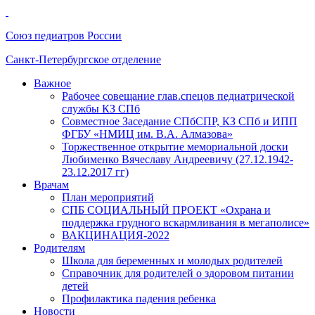
Союз педиатров России
Санкт-Петербургское отделение
Важное
Рабочее совещание глав.спецов педиатрической
службы КЗ СПб
Совместное Заседание СПбСПР, КЗ СПб и ИПП
ФГБУ «НМИЦ им. В.А. Алмазова»
Торжественное открытие мемориальной доски
Любименко Вячеславу Андреевичу (27.12.1942-
23.12.2017 гг)
Врачам
План мероприятий
СПБ СОЦИАЛЬНЫЙ ПРОЕКТ «Охрана и
поддержка грудного вскармливания в мегаполисе»
ВАКЦИНАЦИЯ-2022
Родителям
Школа для беременных и молодых родителей
Справочник для родителей о здоровом питании
детей
Профилактика падения ребенка
Новости