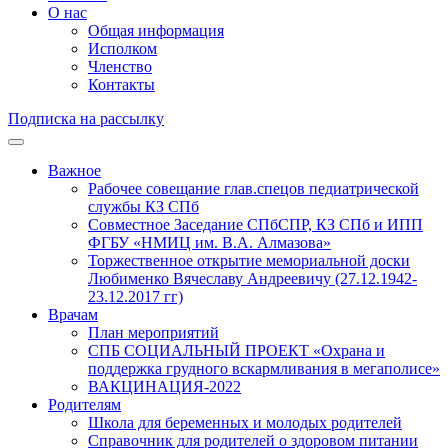
О нас
Общая информация
Исполком
Членство
Контакты
Подписка на рассылку
Важное
Рабочее совещание глав.спецов педиатрической
службы КЗ СПб
Совместное Заседание СПбСПР, КЗ СПб и ИПП
ФГБУ «НМИЦ им. В.А. Алмазова»
Торжественное открытие мемориальной доски
Любименко Вячеславу Андреевичу (27.12.1942-
23.12.2017 гг)
Врачам
План мероприятий
СПБ СОЦИАЛЬНЫЙ ПРОЕКТ «Охрана и
поддержка грудного вскармливания в мегаполисе»
ВАКЦИНАЦИЯ-2022
Родителям
Школа для беременных и молодых родителей
Справочник для родителей о здоровом питании