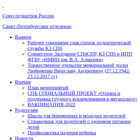
Союз педиатров России
Санкт-Петербургское отделение
Важное
Рабочее совещание глав.спецов педиатрической
службы КЗ СПб
Совместное Заседание СПбСПР, КЗ СПб и ИПП
ФГБУ «НМИЦ им. В.А. Алмазова»
Торжественное открытие мемориальной доски
Любименко Вячеславу Андреевичу (27.12.1942-
23.12.2017 гг)
Врачам
План мероприятий
СПБ СОЦИАЛЬНЫЙ ПРОЕКТ «Охрана и
поддержка грудного вскармливания в мегаполисе»
ВАКЦИНАЦИЯ-2022
Родителям
Школа для беременных и молодых родителей
Справочник для родителей о здоровом питании
детей
Профилактика падения ребенка
Новости