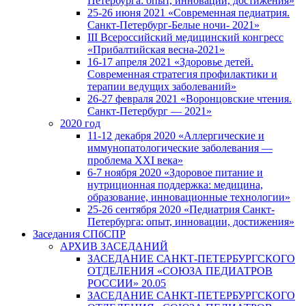
Петербурга: опыт, инновации, достижения»
25-26 июня 2021 «Современная педиатрия.
Санкт-Петербург-Белые ночи- 2021»
III Всероссийский медицинский конгресс
«Прибалтийская весна-2021»
16-17 апреля 2021 «Здоровье детей.
Современная стратегия профилактики и
терапии ведущих заболеваний»
26-27 февраля 2021 «Воронцовские чтения.
Санкт-Петербург — 2021»
2020 год
11-12 декабря 2020 «Аллергические и
иммунопатологические заболевания —
проблема XXI века»
6-7 ноября 2020 «Здоровое питание и
нутриционная поддержка: медицина,
образование, инновационные технологии»
25-26 сентября 2020 «Педиатрия Санкт-
Петербурга: опыт, инновации, достижения»
Заседания СПбСПР
АРХИВ ЗАСЕДАНИЙ
ЗАСЕДАНИЕ САНКТ-ПЕТЕРБУРГСКОГО
ОТДЕЛЕНИЯ «СОЮЗА ПЕДИАТРОВ
РОССИИ» 20.05
ЗАСЕДАНИЕ САНКТ-ПЕТЕРБУРГСКОГО