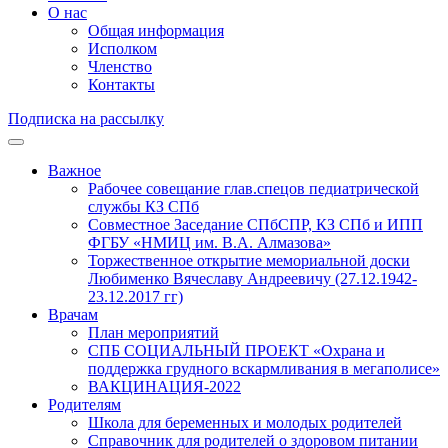
О нас
Общая информация
Исполком
Членство
Контакты
Подписка на рассылку
Важное
Рабочее совещание глав.спецов педиатрической
службы КЗ СПб
Совместное Заседание СПбСПР, КЗ СПб и ИПП
ФГБУ «НМИЦ им. В.А. Алмазова»
Торжественное открытие мемориальной доски
Любименко Вячеславу Андреевичу (27.12.1942-
23.12.2017 гг)
Врачам
План мероприятий
СПБ СОЦИАЛЬНЫЙ ПРОЕКТ «Охрана и
поддержка грудного вскармливания в мегаполисе»
ВАКЦИНАЦИЯ-2022
Родителям
Школа для беременных и молодых родителей
Справочник для родителей о здоровом питании