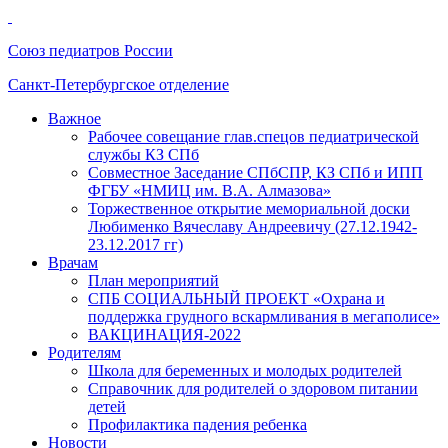
Союз педиатров России
Санкт-Петербургское отделение
Важное
Рабочее совещание глав.спецов педиатрической
службы КЗ СПб
Совместное Заседание СПбСПР, КЗ СПб и ИПП
ФГБУ «НМИЦ им. В.А. Алмазова»
Торжественное открытие мемориальной доски
Любименко Вячеславу Андреевичу (27.12.1942-
23.12.2017 гг)
Врачам
План мероприятий
СПБ СОЦИАЛЬНЫЙ ПРОЕКТ «Охрана и
поддержка грудного вскармливания в мегаполисе»
ВАКЦИНАЦИЯ-2022
Родителям
Школа для беременных и молодых родителей
Справочник для родителей о здоровом питании
детей
Профилактика падения ребенка
Новости