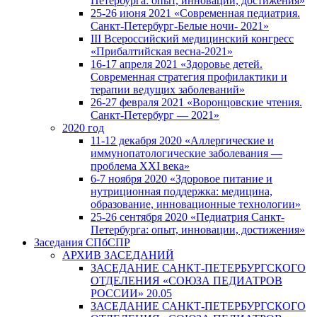
Петербурга: опыт, инновации, достижения»
25-26 июня 2021 «Современная педиатрия.
Санкт-Петербург-Белые ночи- 2021»
III Всероссийский медицинский конгресс
«Прибалтийская весна-2021»
16-17 апреля 2021 «Здоровье детей.
Современная стратегия профилактики и
терапии ведущих заболеваний»
26-27 февраля 2021 «Воронцовские чтения.
Санкт-Петербург — 2021»
2020 год
11-12 декабря 2020 «Аллергические и
иммунопатологические заболевания —
проблема XXI века»
6-7 ноября 2020 «Здоровое питание и
нутриционная поддержка: медицина,
образование, инновационные технологии»
25-26 сентября 2020 «Педиатрия Санкт-
Петербурга: опыт, инновации, достижения»
Заседания СПбСПР
АРХИВ ЗАСЕДАНИЙ
ЗАСЕДАНИЕ САНКТ-ПЕТЕРБУРГСКОГО
ОТДЕЛЕНИЯ «СОЮЗА ПЕДИАТРОВ
РОССИИ» 20.05
ЗАСЕДАНИЕ САНКТ-ПЕТЕРБУРГСКОГО