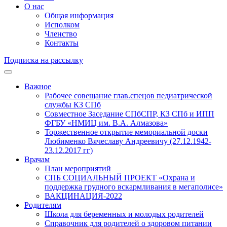
О нас
Общая информация
Исполком
Членство
Контакты
Подписка на рассылку
Важное
Рабочее совещание глав.спецов педиатрической
службы КЗ СПб
Совместное Заседание СПбСПР, КЗ СПб и ИПП
ФГБУ «НМИЦ им. В.А. Алмазова»
Торжественное открытие мемориальной доски
Любименко Вячеславу Андреевичу (27.12.1942-
23.12.2017 гг)
Врачам
План мероприятий
СПБ СОЦИАЛЬНЫЙ ПРОЕКТ «Охрана и
поддержка грудного вскармливания в мегаполисе»
ВАКЦИНАЦИЯ-2022
Родителям
Школа для беременных и молодых родителей
Справочник для родителей о здоровом питании