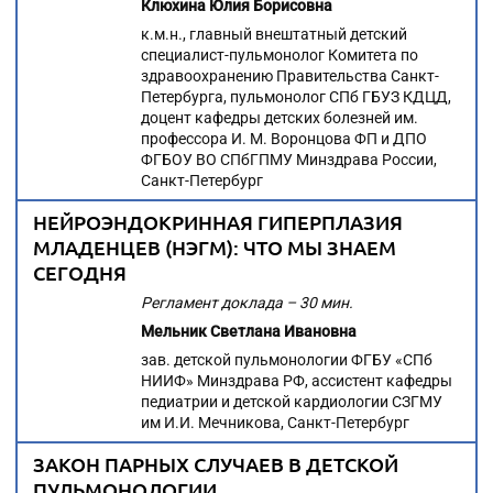
Клюхина Юлия Борисовна
к.м.н., главный внештатный детский
специалист-пульмонолог Комитета по
здравоохранению Правительства Санкт-
Петербурга, пульмонолог СПб ГБУЗ КДЦД,
доцент кафедры детских болезней им.
профессора И. М. Воронцова ФП и ДПО
ФГБОУ ВО СПбГПМУ Минздрава России,
Санкт-Петербург
НЕЙРОЭНДОКРИННАЯ ГИПЕРПЛАЗИЯ
МЛАДЕНЦЕВ (НЭГМ): ЧТО МЫ ЗНАЕМ
СЕГОДНЯ
Регламент доклада – 30 мин.
Мельник Светлана Ивановна
зав. детской пульмонологии ФГБУ «СПб
НИИФ» Минздрава РФ, ассистент кафедры
педиатрии и детской кардиологии СЗГМУ
им И.И. Мечникова, Санкт-Петербург
ЗАКОН ПАРНЫХ СЛУЧАЕВ В ДЕТСКОЙ
ПУЛЬМОНОЛОГИИ