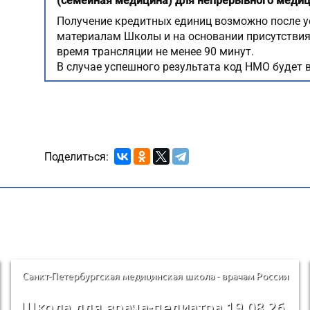
(семейная медицина) для непрерывного медиц
Получение кредитных единиц возможно после у
материалам Школы и на основании присутствия 
время трансляции не менее 90 минут.
В случае успешного результата код НМО будет в
Поделиться:
Санкт-Петербургская медицинская школа - врачам России
Школа для врача-педиатра 19.08.26