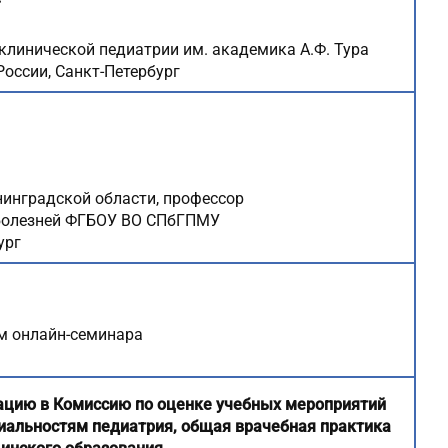
иклинической педиатрии им. академика А.Ф. Тура
ссии, Санкт-Петербург
енинградской области, профессор
 болезней ФГБОУ ВО СПбГПМУ
ург
м онлайн-семинара
ацию в Комиссию по оценке учебных мероприятий
иальностям педиатрия, общая врачебная практика