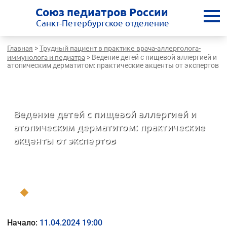
Союз педиатров России
Санкт-Петербургское отделение
Главная
Трудный пациент в практике врача-аллерголога-
>
иммунолога и педиатра
>
Ведение детей с пищевой аллергией и
атопическим дерматитом: практические акценты от экспертов
Санкт-Петербургская медицинская школа - врачам России
Ведение детей с пищевой аллергией и
атопическим дерматитом: практические
акценты от экспертов
Трудный пациент в практике врача-аллерголога-иммунолога и
педиатра
Начало:
11.04.2024 19:00