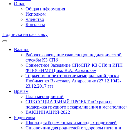
О нас
Общая информация
Исполком
Членство
Контакты
Подписка на рассылку
Важное
Рабочее совещание глав.спецов педиатрической
службы КЗ СПб
Совместное Заседание СПбСПР, КЗ СПб и ИПП
ФГБУ «НМИЦ им. В.А. Алмазова»
Торжественное открытие мемориальной доски
Любименко Вячеславу Андреевичу (27.12.1942-
23.12.2017 гг)
Врачам
План мероприятий
СПБ СОЦИАЛЬНЫЙ ПРОЕКТ «Охрана и
поддержка грудного вскармливания в мегаполисе»
ВАКЦИНАЦИЯ-2022
Родителям
Школа для беременных и молодых родителей
Справочник для родителей о здоровом питании