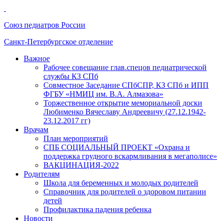
Союз педиатров России
Санкт-Петербургское отделение
Важное
Рабочее совещание глав.спецов педиатрической
службы КЗ СПб
Совместное Заседание СПбСПР, КЗ СПб и ИПП
ФГБУ «НМИЦ им. В.А. Алмазова»
Торжественное открытие мемориальной доски
Любименко Вячеславу Андреевичу (27.12.1942-
23.12.2017 гг)
Врачам
План мероприятий
СПБ СОЦИАЛЬНЫЙ ПРОЕКТ «Охрана и
поддержка грудного вскармливания в мегаполисе»
ВАКЦИНАЦИЯ-2022
Родителям
Школа для беременных и молодых родителей
Справочник для родителей о здоровом питании
детей
Профилактика падения ребенка
Новости