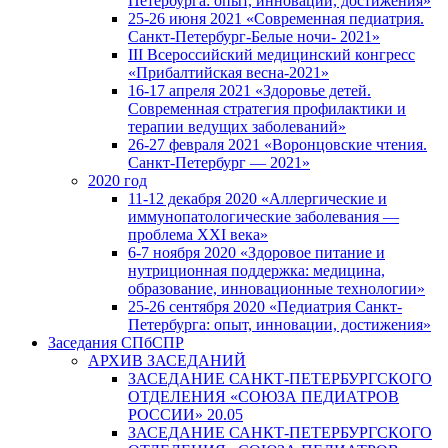
Петербурга: опыт, инновации, достижения»
25-26 июня 2021 «Современная педиатрия.
Санкт-Петербург-Белые ночи- 2021»
III Всероссийский медицинский конгресс
«Прибалтийская весна-2021»
16-17 апреля 2021 «Здоровье детей.
Современная стратегия профилактики и
терапии ведущих заболеваний»
26-27 февраля 2021 «Воронцовские чтения.
Санкт-Петербург — 2021»
2020 год
11-12 декабря 2020 «Аллергические и
иммунопатологические заболевания —
проблема XXI века»
6-7 ноября 2020 «Здоровое питание и
нутриционная поддержка: медицина,
образование, инновационные технологии»
25-26 сентября 2020 «Педиатрия Санкт-
Петербурга: опыт, инновации, достижения»
Заседания СПбСПР
АРХИВ ЗАСЕДАНИЙ
ЗАСЕДАНИЕ САНКТ-ПЕТЕРБУРГСКОГО
ОТДЕЛЕНИЯ «СОЮЗА ПЕДИАТРОВ
РОССИИ» 20.05
ЗАСЕДАНИЕ САНКТ-ПЕТЕРБУРГСКОГО