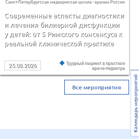
Санкт-Петербургская медицинская школа - врачам России
Современные аспекты диагностики
и лечения билиарной дисфункции
у детей: от 5 Римского консенсуса к
реальной клинической практике
Трудный пациент в практике
25.08.2026
врача-педиатра
Календарь мероприятий
Все мероприятия