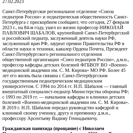
27.02.2023
Санкт-Петербургское региональное отделение «Союза
педиатров России» и педиатрическая общественность Санкт-
Петербурга с прискорбием сообщают, что сегодня, 27 февраля
2023 г., на 84-м году, ушел из жизни профессор НИКОЛАЙ
ПАВЛОВИЧ ШАБАЛОВ, крупнейший Санкт-Петербургский
и российский педиатр, заслуженный деятель науки РФ,
заслуженный врач РФ, лауреат премии Правительства РФ в
области науки и техники, кавалер Ордена Почета, Президент
Санкт-Петербургского регионального отделения
общественной организации «Союз педиатров России», д.м.н.,
профессор кафедры детских болезней ФГБВОУ ВО «Военно-
медицинской академии им. С. М. Кирова» МО РФ. Более 45
лет его жизнь была связана с Санкт-Петербургским
государственным педиатрическим медицинским
университетом. С 1994 по 2014 гг. Н.П. Шабалов — главный
внештатный специалист-педиатр Министерства обороны РФ;
с 1993 по 2019 гг. — начальник кафедры и клиники детских
болезней «Военно-медицинской академии им. С. М. Кирова».
В 2019 г. Н.П. Шабалов передал руководство кафедрой и
клиникой своему ученику, другу и преемнику д.м.н.,
профессору Арсентьеву Вадиму Геннадьевичу.
Гражданская панихида (прощание) с Николаем