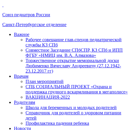
Союз педиатров России
Санкт-Петербургское отделение
Важное
Рабочее совещание глав.спецов педиатрической
службы КЗ СПб
Совместное Заседание СПбСПР, КЗ СПб и ИПП
ФГБУ «НМИЦ им. В.А. Алмазова»
Торжественное открытие мемориальной доски
Любименко Вячеславу Андреевичу (27.12.1942-
23.12.2017 гг)
Врачам
План мероприятий
СПБ СОЦИАЛЬНЫЙ ПРОЕКТ «Охрана и
поддержка грудного вскармливания в мегаполисе»
ВАКЦИНАЦИЯ-2022
Родителям
Школа для беременных и молодых родителей
Справочник для родителей о здоровом питании
детей
Профилактика падения ребенка
Новости