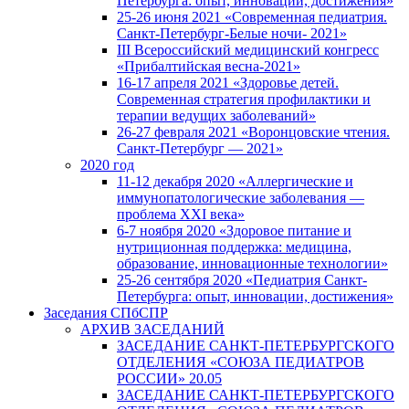
Петербурга: опыт, инновации, достижения»
25-26 июня 2021 «Современная педиатрия.
Санкт-Петербург-Белые ночи- 2021»
III Всероссийский медицинский конгресс
«Прибалтийская весна-2021»
16-17 апреля 2021 «Здоровье детей.
Современная стратегия профилактики и
терапии ведущих заболеваний»
26-27 февраля 2021 «Воронцовские чтения.
Санкт-Петербург — 2021»
2020 год
11-12 декабря 2020 «Аллергические и
иммунопатологические заболевания —
проблема XXI века»
6-7 ноября 2020 «Здоровое питание и
нутриционная поддержка: медицина,
образование, инновационные технологии»
25-26 сентября 2020 «Педиатрия Санкт-
Петербурга: опыт, инновации, достижения»
Заседания СПбСПР
АРХИВ ЗАСЕДАНИЙ
ЗАСЕДАНИЕ САНКТ-ПЕТЕРБУРГСКОГО
ОТДЕЛЕНИЯ «СОЮЗА ПЕДИАТРОВ
РОССИИ» 20.05
ЗАСЕДАНИЕ САНКТ-ПЕТЕРБУРГСКОГО