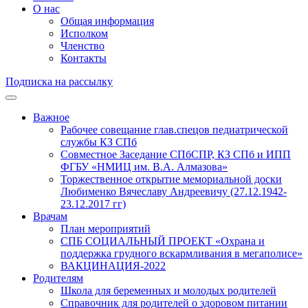
О нас
Общая информация
Исполком
Членство
Контакты
Подписка на рассылку
Важное
Рабочее совещание глав.спецов педиатрической
службы КЗ СПб
Совместное Заседание СПбСПР, КЗ СПб и ИПП
ФГБУ «НМИЦ им. В.А. Алмазова»
Торжественное открытие мемориальной доски
Любименко Вячеславу Андреевичу (27.12.1942-
23.12.2017 гг)
Врачам
План мероприятий
СПБ СОЦИАЛЬНЫЙ ПРОЕКТ «Охрана и
поддержка грудного вскармливания в мегаполисе»
ВАКЦИНАЦИЯ-2022
Родителям
Школа для беременных и молодых родителей
Справочник для родителей о здоровом питании