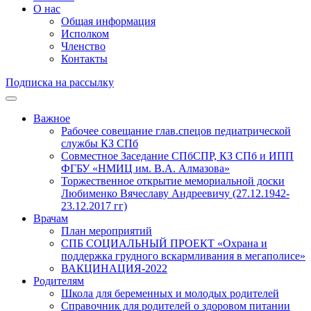
О нас
Общая информация
Исполком
Членство
Контакты
Подписка на рассылку
Важное
Рабочее совещание глав.спецов педиатрической
службы КЗ СПб
Совместное Заседание СПбСПР, КЗ СПб и ИПП
ФГБУ «НМИЦ им. В.А. Алмазова»
Торжественное открытие мемориальной доски
Любименко Вячеславу Андреевичу (27.12.1942-
23.12.2017 гг)
Врачам
План мероприятий
СПБ СОЦИАЛЬНЫЙ ПРОЕКТ «Охрана и
поддержка грудного вскармливания в мегаполисе»
ВАКЦИНАЦИЯ-2022
Родителям
Школа для беременных и молодых родителей
Справочник для родителей о здоровом питании