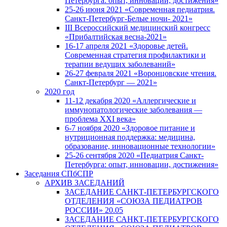
Петербурга: опыт, инновации, достижения»
25-26 июня 2021 «Современная педиатрия.
Санкт-Петербург-Белые ночи- 2021»
III Всероссийский медицинский конгресс
«Прибалтийская весна-2021»
16-17 апреля 2021 «Здоровье детей.
Современная стратегия профилактики и
терапии ведущих заболеваний»
26-27 февраля 2021 «Воронцовские чтения.
Санкт-Петербург — 2021»
2020 год
11-12 декабря 2020 «Аллергические и
иммунопатологические заболевания —
проблема XXI века»
6-7 ноября 2020 «Здоровое питание и
нутриционная поддержка: медицина,
образование, инновационные технологии»
25-26 сентября 2020 «Педиатрия Санкт-
Петербурга: опыт, инновации, достижения»
Заседания СПбСПР
АРХИВ ЗАСЕДАНИЙ
ЗАСЕДАНИЕ САНКТ-ПЕТЕРБУРГСКОГО
ОТДЕЛЕНИЯ «СОЮЗА ПЕДИАТРОВ
РОССИИ» 20.05
ЗАСЕДАНИЕ САНКТ-ПЕТЕРБУРГСКОГО