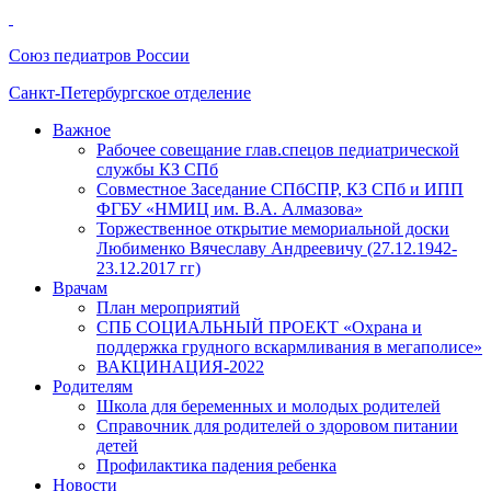
Союз педиатров России
Санкт-Петербургское отделение
Важное
Рабочее совещание глав.спецов педиатрической
службы КЗ СПб
Совместное Заседание СПбСПР, КЗ СПб и ИПП
ФГБУ «НМИЦ им. В.А. Алмазова»
Торжественное открытие мемориальной доски
Любименко Вячеславу Андреевичу (27.12.1942-
23.12.2017 гг)
Врачам
План мероприятий
СПБ СОЦИАЛЬНЫЙ ПРОЕКТ «Охрана и
поддержка грудного вскармливания в мегаполисе»
ВАКЦИНАЦИЯ-2022
Родителям
Школа для беременных и молодых родителей
Справочник для родителей о здоровом питании
детей
Профилактика падения ребенка
Новости