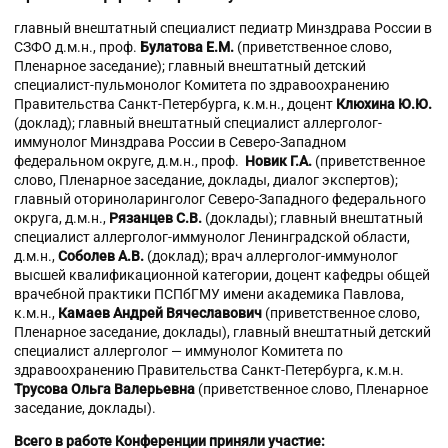
главный внештатный специалист педиатр Минздрава России в
СЗФО д.м.н., проф.
Булатова Е.М.
(приветственное слово,
Пленарное заседание); главный внештатный детский
специалист-пульмонолог Комитета по здравоохранению
Правительства Санкт-Петербурга, к.м.н., доцент
Клюхина Ю.Ю.
(доклад); главный внештатный специалист аллерголог-
иммунолог Минздрава России в Северо-Западном
федеральном округе, д.м.н., проф.
Новик Г.А.
(приветственное
слово, Пленарное заседание, доклады, диалог экспертов);
главный оториноларинголог Северо-Западного федерального
округа, д.м.н.,
Рязанцев С.В.
(доклады); главный внештатный
специалист аллерголог-иммунолог Ленинградской области,
д.м.н.,
Соболев А.В.
(доклад); врач аллерголог-иммунолог
высшей квалификационной категории, доцент кафедры общей
врачебной практики ПСПбГМУ имени академика Павлова,
к.м.н.,
Камаев Андрей Вячеславович
(приветственное слово,
Пленарное заседание, доклады), главный внештатный детский
специалист аллерголог — иммунолог Комитета по
здравоохранению Правительства Санкт-Петербурга, к.м.н.
Трусова Ольга Валерьевна
(приветственное слово, Пленарное
заседание, доклады).
Всего в работе Конференции приняли участие: