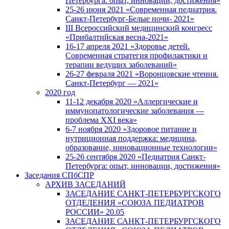
Петербурга: опыт, инновации, достижения»
25-26 июня 2021 «Современная педиатрия.
Санкт-Петербург-Белые ночи- 2021»
III Всероссийский медицинский конгресс
«Прибалтийская весна-2021»
16-17 апреля 2021 «Здоровье детей.
Современная стратегия профилактики и
терапии ведущих заболеваний»
26-27 февраля 2021 «Воронцовские чтения.
Санкт-Петербург — 2021»
2020 год
11-12 декабря 2020 «Аллергические и
иммунопатологические заболевания —
проблема XXI века»
6-7 ноября 2020 «Здоровое питание и
нутриционная поддержка: медицина,
образование, инновационные технологии»
25-26 сентября 2020 «Педиатрия Санкт-
Петербурга: опыт, инновации, достижения»
Заседания СПбСПР
АРХИВ ЗАСЕДАНИЙ
ЗАСЕДАНИЕ САНКТ-ПЕТЕРБУРГСКОГО
ОТДЕЛЕНИЯ «СОЮЗА ПЕДИАТРОВ
РОССИИ» 20.05
ЗАСЕДАНИЕ САНКТ-ПЕТЕРБУРГСКОГО