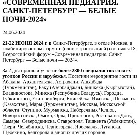
«СОВРЕМЕННАЯ ПЕДИАТРИЯ.
САНКТ-ПЕТЕРБУРГ — БЕЛЫЕ
НОЧИ-2024»
24.06.2024
21-22 ИЮНЯ 2024 г. в
Санкт-Петербурге, в отеле Москва, в
комбинированном формате (очно с трансляцией) состоялся IX
Всероссийский форум «Современная педиатрия. Санкт-
Петербург — Белые ночи — 2024».
За 2 дня приняли участие
более 2800 специалистов
со всех
уголков России и зарубежь
я. Посетили мероприятие гости из
Абакана, Архангельска, Астрахани, Ашхабада
(Туркменистан), Баку (Азербайджан), Бишкека (Кыргызстан),
Владивостока, Минска (Республика Беларусь), Городца,
Губкинского, Екатеринбурга, Енисейска, Ижевска, Шыкмента
(Казахстан), Мары (Туркменистан), Москвы, Московской
области, Ступино, Мурманска, Набережных Челнов,
Новороссийска, Омска, Орла, Приозерска, Ростова-на-Дону,
Самары, Северодвинска, Ставрополя, Ташкента (Узбекистан),
Твери, Челябинска, Черногорска, Ярославля, Луганска,
Щебекино, Белгорода и многих других городов.