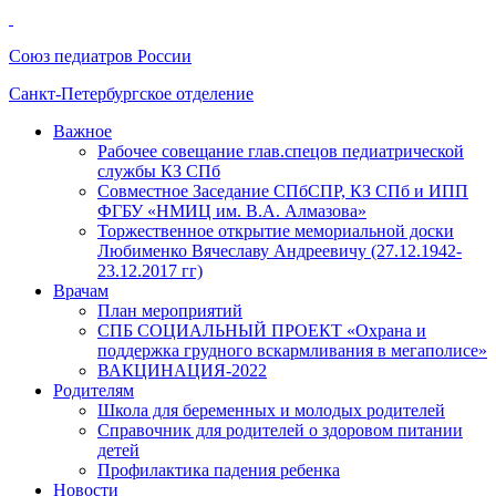
Союз педиатров России
Санкт-Петербургское отделение
Важное
Рабочее совещание глав.спецов педиатрической
службы КЗ СПб
Совместное Заседание СПбСПР, КЗ СПб и ИПП
ФГБУ «НМИЦ им. В.А. Алмазова»
Торжественное открытие мемориальной доски
Любименко Вячеславу Андреевичу (27.12.1942-
23.12.2017 гг)
Врачам
План мероприятий
СПБ СОЦИАЛЬНЫЙ ПРОЕКТ «Охрана и
поддержка грудного вскармливания в мегаполисе»
ВАКЦИНАЦИЯ-2022
Родителям
Школа для беременных и молодых родителей
Справочник для родителей о здоровом питании
детей
Профилактика падения ребенка
Новости