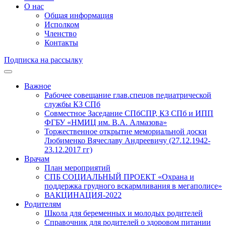
О нас
Общая информация
Исполком
Членство
Контакты
Подписка на рассылку
Важное
Рабочее совещание глав.спецов педиатрической
службы КЗ СПб
Совместное Заседание СПбСПР, КЗ СПб и ИПП
ФГБУ «НМИЦ им. В.А. Алмазова»
Торжественное открытие мемориальной доски
Любименко Вячеславу Андреевичу (27.12.1942-
23.12.2017 гг)
Врачам
План мероприятий
СПБ СОЦИАЛЬНЫЙ ПРОЕКТ «Охрана и
поддержка грудного вскармливания в мегаполисе»
ВАКЦИНАЦИЯ-2022
Родителям
Школа для беременных и молодых родителей
Справочник для родителей о здоровом питании