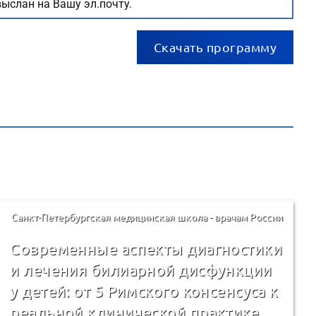
ыслан на Вашу эл.почту.
Скачать программу
Санкт-Петербургская медицинская школа - врачам России
Современные аспекты диагностики
и лечения билиарной дисфункции
у детей: от 5 Римского консенсуса к
реальной клинической практике