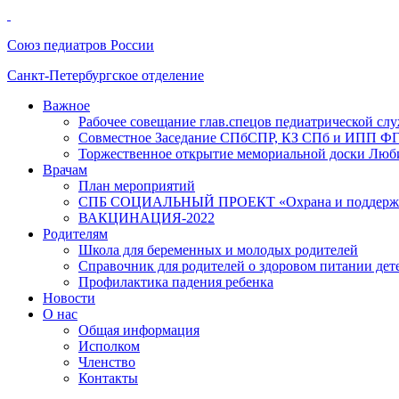
Союз педиатров России
Санкт-Петербургское отделение
Важное
Рабочее совещание глав.спецов педиатрической с
Совместное Заседание СПбСПР, КЗ СПб и ИПП Ф
Торжественное открытие мемориальной доски Любим
Врачам
План мероприятий
СПБ СОЦИАЛЬНЫЙ ПРОЕКТ «Охрана и поддержка г
ВАКЦИНАЦИЯ-2022
Родителям
Школа для беременных и молодых родителей
Справочник для родителей о здоровом питании дет
Профилактика падения ребенка
Новости
О нас
Общая информация
Исполком
Членство
Контакты