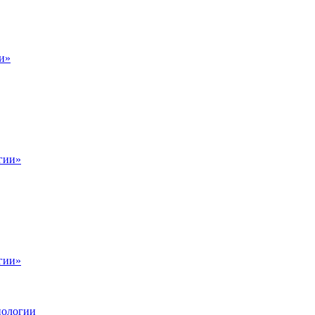
и»
гии»
гии»
нологии