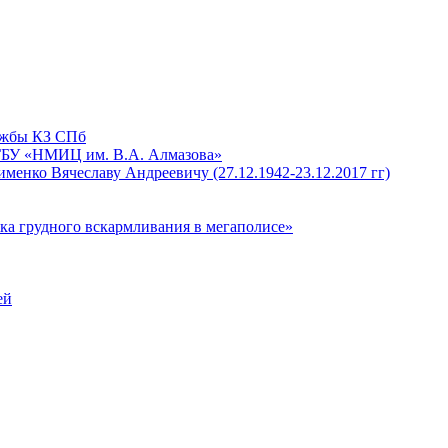
лужбы КЗ СПб
ГБУ «НМИЦ им. В.А. Алмазова»
енко Вячеславу Андреевичу (27.12.1942-23.12.2017 гг)
рудного вскармливания в мегаполисе»
ей