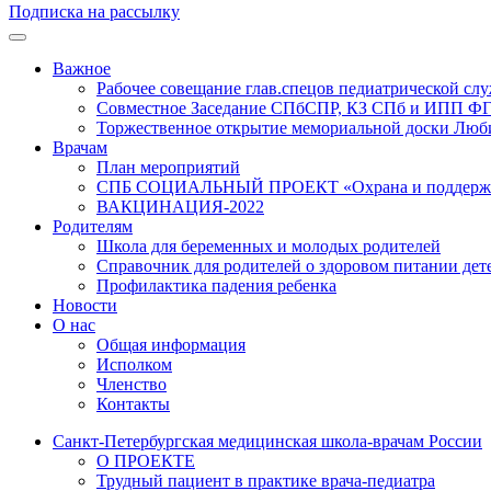
Подписка на рассылку
Важное
Рабочее совещание глав.спецов педиатрической с
Совместное Заседание СПбСПР, КЗ СПб и ИПП Ф
Торжественное открытие мемориальной доски Любим
Врачам
План мероприятий
СПБ СОЦИАЛЬНЫЙ ПРОЕКТ «Охрана и поддержка г
ВАКЦИНАЦИЯ-2022
Родителям
Школа для беременных и молодых родителей
Справочник для родителей о здоровом питании дет
Профилактика падения ребенка
Новости
О нас
Общая информация
Исполком
Членство
Контакты
Санкт-Петербургская медицинская школа-врачам России
О ПРОЕКТЕ
Трудный пациент в практике врача-педиатра