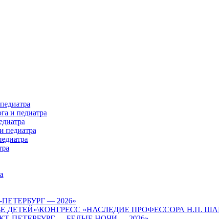
 педиатра
га и педиатра
едиатра
и педиатра
педиатра
тра
а
-ПЕТЕРБУРГ — 2026»
ВЬЕ ДЕТЕЙ»\КОНГРЕСС «НАСЛЕДИЕ ПРОФЕССОРА Н.П. 
КТ-ПЕТЕРБУРГ — БЕЛЫЕ НОЧИ — 2026»