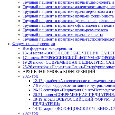
Трудный пациент в практике врача-пульмонолога и
Трудный пациент в практике аллерголога-иммуноло
Трудный пациент в практике врача-дерматолога и п
Трудный пациент в практике врача-инфекциониста 
Трудный пациент в практике детского невролога и 
Трудный пациент в практике офтальмолога и педиа
Трудный пациент в практике врача-ревматолога
Трудный пациент в практике врача-терапевта
Трудный пациент в практике врача-гастроэнтеролог
Форумы и конференции
Все форумы и конференции
13-14 марта «ВОРОНЦОВСКИЕ ЧТЕНИЯ. САНКТ
17 апреля ВСЕРОССИЙСКИЙ ФОРУМ «ЗДОРО
19-20 июня «СОВРЕМЕННАЯ ПЕДИАТРИЯ. САН
25-26 сентября «Педиатрия Санкт-Петербурга: опы
АРХИВ ФОРУМОВ и КОНФЕРЕНЦИЙ
2025 год
12-13 декабря «Аллергические и иммунопато
7-8 ноября «Здоровое питание и нутриционна
26-27 сентября «Педиатрия Санкт-Петербурга
20-21 июня «СОВРЕМЕННАЯ ПЕДИАТРИЯ.
18-19 апреля ВСЕРОССИЙСКИЙ ФОРУМ
ПЕДИАТРИИ»
14-15 марта «ВОРОНЦОВСКИЕ ЧТЕНИЯ. С
2024 год