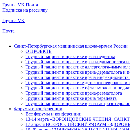
Группа VK
Почта
Подписка на рассылку
Группа VK
Почта
Санкт-Петербургская медицинская школа-врачам России
О ПРОЕКТЕ
Трудный пациент в практике врача-педиатра
Трудный пациент в практике врача-пульмонолога и
Трудный пациент в практике аллерголога-иммуноло
Трудный пациент в практике врача-дерматолога и п
Трудный пациент в практике врача-инфекциониста 
Трудный пациент в практике детского невролога и 
Трудный пациент в практике офтальмолога и педиа
Трудный пациент в практике врача-ревматолога
Трудный пациент в практике врача-терапевта
Трудный пациент в практике врача-гастроэнтеролог
Форумы и конференции
Все форумы и конференции
13-14 марта «ВОРОНЦОВСКИЕ ЧТЕНИЯ. САНКТ
17 апреля ВСЕРОССИЙСКИЙ ФОРУМ «ЗДОРО
19-20 июня «СОВРЕМЕННАЯ ПЕДИАТРИЯ. САН