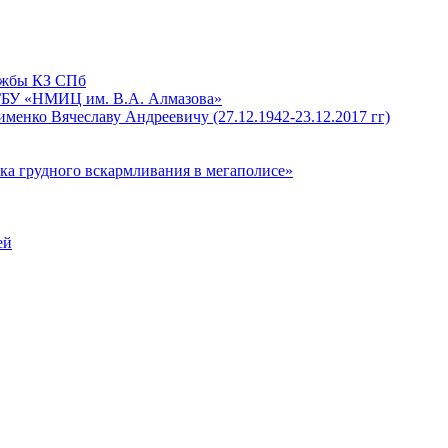
лужбы КЗ СПб
ГБУ «НМИЦ им. В.А. Алмазова»
енко Вячеславу Андреевичу (27.12.1942-23.12.2017 гг)
рудного вскармливания в мегаполисе»
ей