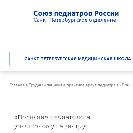
Союз педиатров России
Санкт-Петербургское отделение
САНКТ-ПЕТЕРБУРГСКАЯ МЕДИЦИНСКАЯ ШКОЛА-
Главная
Трудный пациент в практике врача-педиатра
>
>
«Посла
Санкт-Петербургская медицинская школа - врачам России
«Послание неонатолога
участковому педиатру: