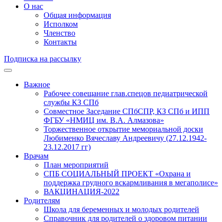
О нас
Общая информация
Исполком
Членство
Контакты
Подписка на рассылку
Важное
Рабочее совещание глав.спецов педиатрической
службы КЗ СПб
Совместное Заседание СПбСПР, КЗ СПб и ИПП
ФГБУ «НМИЦ им. В.А. Алмазова»
Торжественное открытие мемориальной доски
Любименко Вячеславу Андреевичу (27.12.1942-
23.12.2017 гг)
Врачам
План мероприятий
СПБ СОЦИАЛЬНЫЙ ПРОЕКТ «Охрана и
поддержка грудного вскармливания в мегаполисе»
ВАКЦИНАЦИЯ-2022
Родителям
Школа для беременных и молодых родителей
Справочник для родителей о здоровом питании