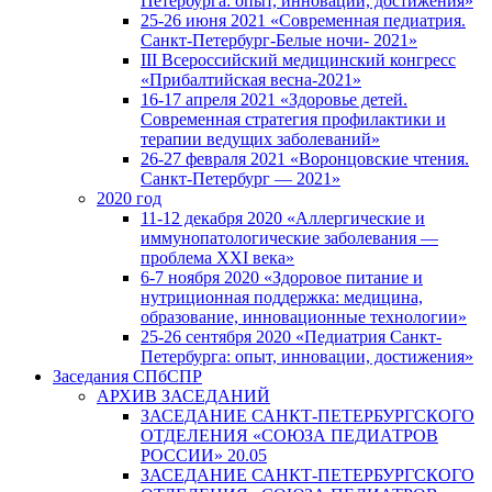
Петербурга: опыт, инновации, достижения»
25-26 июня 2021 «Современная педиатрия.
Санкт-Петербург-Белые ночи- 2021»
III Всероссийский медицинский конгресс
«Прибалтийская весна-2021»
16-17 апреля 2021 «Здоровье детей.
Современная стратегия профилактики и
терапии ведущих заболеваний»
26-27 февраля 2021 «Воронцовские чтения.
Санкт-Петербург — 2021»
2020 год
11-12 декабря 2020 «Аллергические и
иммунопатологические заболевания —
проблема XXI века»
6-7 ноября 2020 «Здоровое питание и
нутриционная поддержка: медицина,
образование, инновационные технологии»
25-26 сентября 2020 «Педиатрия Санкт-
Петербурга: опыт, инновации, достижения»
Заседания СПбСПР
АРХИВ ЗАСЕДАНИЙ
ЗАСЕДАНИЕ САНКТ-ПЕТЕРБУРГСКОГО
ОТДЕЛЕНИЯ «СОЮЗА ПЕДИАТРОВ
РОССИИ» 20.05
ЗАСЕДАНИЕ САНКТ-ПЕТЕРБУРГСКОГО