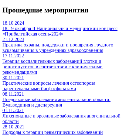
Прошедшие мероприятия
18.10.2024
18-19 октября II Национальный медицинский конгресс
«Прибалтийская осень-2024»
21.12.2023
Практика охраны, поддержки и поощрения грудного
вскармливания в учреждениях здравоохранения
17.11.2022
Терапия воспалительных заболеваний глотки и
риносинуситов в соответствии с клиническими
рекомендациями
30.11.2021
Практические вопросы лечения остеопороза
парентеральными бисфосфонатами
08.11.2021
Предраковые заболевания аногенитальной области.
Вульводиния и диспареуния
01.11.2021
Лихеноидные и эрозивные заболевания аногенитальной
области
28.10.2021
Подходы к терапии ревматических заболеваний