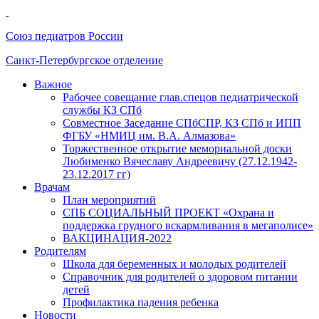
Союз педиатров России
Санкт-Петербургское отделение
Важное
Рабочее совещание глав.спецов педиатрической
службы КЗ СПб
Совместное Заседание СПбСПР, КЗ СПб и ИПП
ФГБУ «НМИЦ им. В.А. Алмазова»
Торжественное открытие мемориальной доски
Любименко Вячеславу Андреевичу (27.12.1942-
23.12.2017 гг)
Врачам
План мероприятий
СПБ СОЦИАЛЬНЫЙ ПРОЕКТ «Охрана и
поддержка грудного вскармливания в мегаполисе»
ВАКЦИНАЦИЯ-2022
Родителям
Школа для беременных и молодых родителей
Справочник для родителей о здоровом питании
детей
Профилактика падения ребенка
Новости